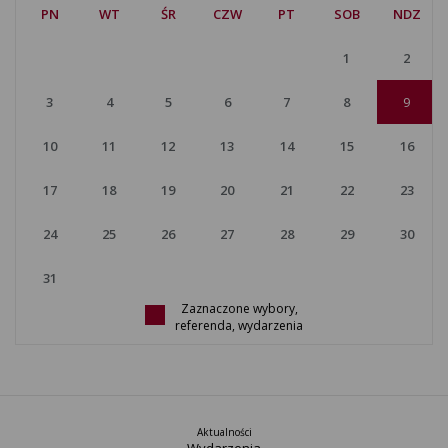
Z
PN
WT
ŚR
CZW
PT
SOB
NDZ
1
2
3
4
5
6
7
8
9
10
11
12
13
14
15
16
17
18
19
20
21
22
23
24
25
26
27
28
29
30
31
Zaznaczone wybory,
referenda, wydarzenia
Aktualności