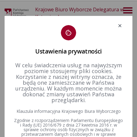
Krajowe Biuro Wyborcze Delegatura w
Katowicach
Deklaracja dostępności
Ustawienia prywatności
W celu świadczenia usług na najwyższym
WYBORY I REFERENDA W TOKU KADENCJI 2024 - 2029
poziomie stosujemy pliki cookies.
Korzystanie z naszej witryny oznacza, że
WYBORY PREZYDENTA RP 18.05.2025 - SERWIS
będą one zamieszczane w Państwa
INFORMACYJNY
urządzeniu. W każdym momencie można
dokonać zmiany ustawień Państwa
przeglądarki.
Klauzula informacyjna Krajowego Biura Wyborczego
Zgodnie z rozporządzeniem Parlamentu Europejskiego
i Rady (UE) 2016/679 z dnia 27 kwietnia 2016 r. w
sprawie ochrony osób fizycznych w związku z
przetwarzaniem danych osobowych i w sprawie