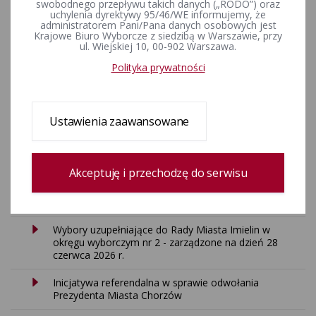
swobodnego przepływu takich danych („RODO”) oraz
uchylenia dyrektywy 95/46/WE informujemy, że
administratorem Pani/Pana danych osobowych jest
Krajowe Biuro Wyborcze z siedzibą w Warszawie, przy
ul. Wiejskiej 10, 00-902 Warszawa.
Polityka prywatności
Delegatura Krajowego Biura Wyborczego w Katowicach
Ustawienia zaawansowane
AKTUALNOŚCI
Akceptuję i przechodzę do serwisu
Wybory uzupełniające do Rady Miejskiej w Bieruniu w
okręgu wyborczym nr 6 - zarządzone na dzień 9
sierpnia 2026 r.
Wybory uzupełniające do Rady Miasta Imielin w
okręgu wyborczym nr 2 - zarządzone na dzień 28
czerwca 2026 r.
Inicjatywa referendalna w sprawie odwołania
Prezydenta Miasta Chorzów