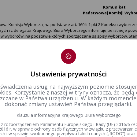
Komunikat
Państwowej Komisji Wybor
wa Komisja Wyborcza, na podstawie art. 160 § 1 pkt 2 Kodeksu wyborcze
ych i z delegatur Krajowego Biura Wyborczego informuje, że istnieje p
ów wyborców, na podstawie których sporządzane są spisy wyborców. Stanow
antowanego przez Konstytucję Rzeczypospolitej Polskiej prawa do głos
 tego jest wadliwość funkcjonowania wdrażanej przez Ministerstwo Spra
m w dniu 1 marca 2015 r. ustawy z dnia 24 września 2010 r.
o ewidencji ludn
ne do prowadzenia i aktualizacji rejestrów wyborców oraz sporządzenia
Ustawienia prywatności
cją programów wykorzystywanych przez gminy do sporządzania spisów w
 świadczenia usług na najwyższym poziomie stosujem
wa Komisja Wyborcza informuje, że sygnalizowała już wcześniej powyżs
kies. Korzystanie z naszej witryny oznacza, że będą
ie Prezesowi Rady Ministrów.
zczane w Państwa urządzeniu. W każdym momenci
dokonać zmiany ustawień Państwa przeglądarki.
owa Komisja Wyborcza z całą mocą podkreśla, że zarówno Państwowa Komi
iadają
za funkcjonowanie aplikacji ŹRÓDŁO i systemów informatycznych
Klauzula informacyjna Krajowego Biura Wyborczego
tr zmian
 z rozporządzeniem Parlamentu Europejskiego i Rady (UE) 2016/679 z
2016 r. w sprawie ochrony osób fizycznych w związku z przetwarzan
h i w sprawie swobodnego przepływu takich danych („RODO”) oraz 