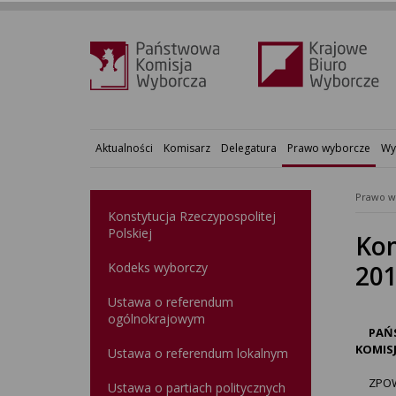
Aktualności
Komisarz
Delegatura
Prawo wyborcze
Wy
Prawo w
Konstytucja Rzeczypospolitej
Polskiej​
Kom
Kodeks wyborczy
201
Ustawa o referendum
ogólnokrajowym
PAŃ
KOMIS
Ustawa o referendum lokalnym
ZPOW-
Ustawa o partiach politycznych