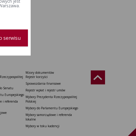
owych jest
 Warszawa.
9:34
dzik
o serwisu
Wzory dokumentów
Rzeczypospolitej
Rejestr korzyści
Sprawozdania finansowe
do Senatu
Rejestr wpłat i rejestr umów
tu Europejskiego
Wybory Prezydenta Rzeczypospolitej
 i referenda
Polskiej
Wybory do Parlamentu Europejskiego
ajowe
Wybory samorządowe i referenda
lokalne
Wybory w toku kadencji