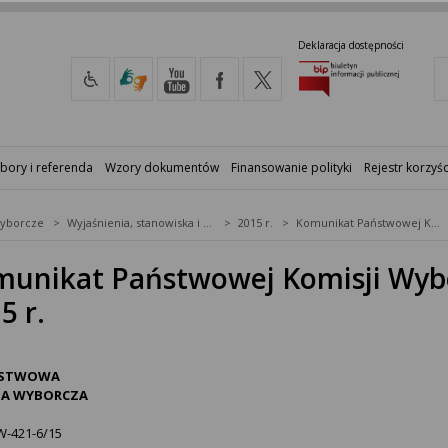
Deklaracja dostępności
bory i referenda
Wzory dokumentów
Finansowanie polityki
Rejestr korzyśc
yborcze
Wyjaśnienia, stanowiska i komunikaty
2015 r.
Komunikat Państwowej Komisji Wyborczej z dnia 2 kwietnia 2015 r.
unikat Państwowej Komisji Wybor
5 r.
STWOWA
JA WYBORCZA
421-6/15