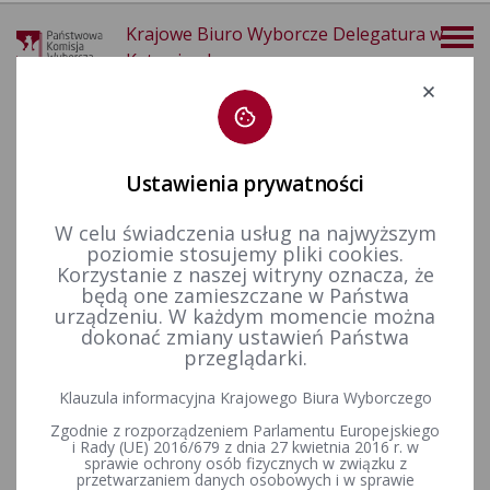
Krajowe Biuro Wyborcze Delegatura w
Katowicach
Deklaracja dostępności
Ustawienia prywatności
W celu świadczenia usług na najwyższym
poziomie stosujemy pliki cookies.
więcej
Korzystanie z naszej witryny oznacza, że
będą one zamieszczane w Państwa
Wzory dokumentów
Wybory w toku kadencji
DRUKI ZGŁOSZENIOWE KOMITETÓW WYBORCZYCH W WYBORACH PRZEDTERMINOWYCH PREZYDENTA MIASTA ZABRZE
urządzeniu. W każdym momencie można
dokonać zmiany ustawień Państwa
DRUKI ZGŁOSZENIOWE
przeglądarki.
KOMITETÓW WYBORCZYCH W
Klauzula informacyjna Krajowego Biura Wyborczego
WYBORACH
Zgodnie z rozporządzeniem Parlamentu Europejskiego
i Rady (UE) 2016/679 z dnia 27 kwietnia 2016 r. w
sprawie ochrony osób fizycznych w związku z
PRZEDTERMINOWYCH
przetwarzaniem danych osobowych i w sprawie