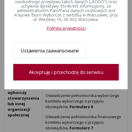
swobodnego przepływu takich danych („RODO”) oraz
PREZYDENTA MIASTA ZABRZE
uchylenia dyrektywy 95/46/WE informujemy, że
administratorem Pani/Pana danych osobowych jest
Krajowe Biuro Wyborcze z siedzibą w Warszawie, przy
Dokumenty wymagane do złożenia zawiadomienia o utworzeniu
ul. Wiejskiej 10, 00-902 Warszawa.
komitetu wyborczego.
Polityka prywatności
W zależności od rodzaju tworzonego komitetu wyborczego, proszę
pobrać odpowiednie formularze bedące załącznikami do tego
artykułu.
Ustawienia zaawansowane
Komitet
Wymagane druki
Wyborczy
Akceptuję i przechodzę do serwisu
Zawiadomienie o utworzeniu komitetu
wyborczego stowarzyszania lub innej
organizacji społecznej,
Formularz 1
Komitet
wyborczy
Oświadczenie pełnomocnika wyborczego
stowarzyszenia
komitetu wyborczego o przyjęciu
lub innej
obowiązków,
Formularz 6
organizacji
społecznej
Oświadczenie pełnomocnika finansowego
komitetu wyborczego o przyjęciu
obowiązków,
Formularz 7