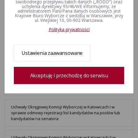
swobodnego przepływu takich danych („RODO”) oraz
losowaniach oraz możliwości dokonania dodatkowych
uchylenia dyrektywy 95/46/WE informujemy, że
zgłoszeń do obwodowych komisji wyborczych przez komitety
administratorem Pani/Pana danych osobowych jest
wyborcze
Krajowe Biuro Wyborcze z siedzibą w Warszawie, przy
ul. Wiejskiej 10, 00-902 Warszawa.
Polityka prywatności
Informacje Komisarza Wyborczego w Katowicach II o
losowaniach oraz możliwości dokonania dodatkowych
zgłoszeń do obwodowych komisji wyborczych przez komitety
wyborcze
Ustawienia zaawansowane
Informacje Komisarza Wyborczego w Katowicach I o
Akceptuję i przechodzę do serwisu
losowaniach oraz możliwości dokonania dodatkowych
zgłoszeń do obwodowych komisji wyborczych przez komitety
wyborcze
Uchwały Okręgowej Komisji Wyborczej w Katowicach I w
sprawie odmowy rejestracji list kandydatów na posłów lub
kandydatów na senatora
Uchwały Okręgowej Komisji Wyborczej w Katowicach II w