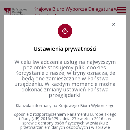
Krajowe Biuro Wyborcze Delegatura w
Katowicach
Deklaracja dostępności
Ustawienia prywatności
W celu świadczenia usług na najwyższym
poziomie stosujemy pliki cookies.
więcej
Korzystanie z naszej witryny oznacza, że
będą one zamieszczane w Państwa
Wybory i referenda
Wybory do Sejmu i do Senatu
Wybory do Sejmu i Senatu w 2023 r.
urządzeniu. W każdym momencie można
dokonać zmiany ustawień Państwa
przeglądarki.
Klauzula informacyjna Krajowego Biura Wyborczego
Wyniki głosowania w wyborach do Sejmu RP i Senatu RP
Zgodnie z rozporządzeniem Parlamentu Europejskiego
i Rady (UE) 2016/679 z dnia 27 kwietnia 2016 r. w
sprawie ochrony osób fizycznych w związku z
przetwarzaniem danych osobowych i w sprawie
Informacje Komisarza Wyborczego w Katowicach III o