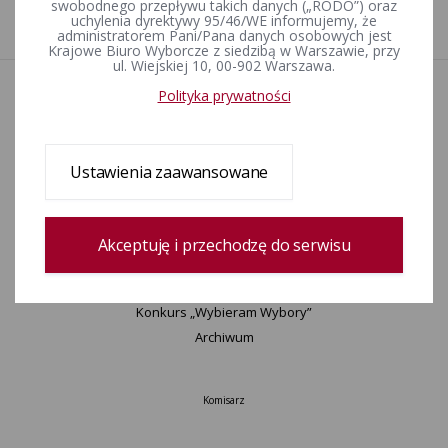
swobodnego przepływu takich danych („RODO”) oraz
1
uchylenia dyrektywy 95/46/WE informujemy, że
administratorem Pani/Pana danych osobowych jest
Krajowe Biuro Wyborcze z siedzibą w Warszawie, przy
ul. Wiejskiej 10, 00-902 Warszawa.
Polityka prywatności
Aktualności
Wydarzenia
Informacje
Wyjaśnienia, stanowiska, komunikaty
Ustawienia zaawansowane
Uchwały
Postanowienia
Zamówienia publiczne
Akceptuję i przechodzę do serwisu
Urzędnicy wyborczy
Okręgi wyborcze i obwody głosowania
Konkurs „Wybieram Wybory”
Archiwum
Komisarz