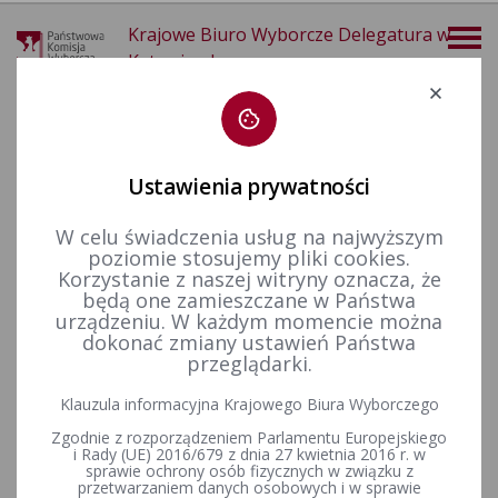
Krajowe Biuro Wyborcze Delegatura w
Katowicach
Deklaracja dostępności
Ustawienia prywatności
W celu świadczenia usług na najwyższym
poziomie stosujemy pliki cookies.
więcej
Korzystanie z naszej witryny oznacza, że
będą one zamieszczane w Państwa
Wybory i referenda
Wybory samorządowe i referenda lokalne
Wybory i referenda w toku kadencji
Kadencja 2002-2006
urządzeniu. W każdym momencie można
Wybory przedterminowe
dokonać zmiany ustawień Państwa
przeglądarki.
Klauzula informacyjna Krajowego Biura Wyborczego
Wykaz przeprowadzonych przedterminowych wyborów
Zgodnie z rozporządzeniem Parlamentu Europejskiego
prezydentów / burmistrzów / wójtów
i Rady (UE) 2016/679 z dnia 27 kwietnia 2016 r. w
sprawie ochrony osób fizycznych w związku z
przetwarzaniem danych osobowych i w sprawie