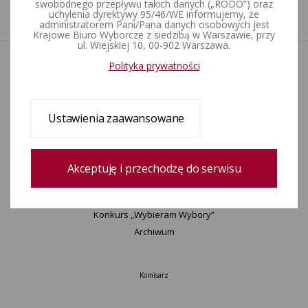
swobodnego przepływu takich danych („RODO”) oraz
1
uchylenia dyrektywy 95/46/WE informujemy, że
administratorem Pani/Pana danych osobowych jest
Krajowe Biuro Wyborcze z siedzibą w Warszawie, przy
ul. Wiejskiej 10, 00-902 Warszawa.
Polityka prywatności
Aktualności
Wydarzenia
Informacje
Wyjaśnienia, stanowiska, komunikaty
Ustawienia zaawansowane
Uchwały
Postanowienia
Zamówienia publiczne
Akceptuję i przechodzę do serwisu
Urzędnicy wyborczy
Okręgi wyborcze i obwody głosowania
Konkurs „Wybieram Wybory”
Archiwum
Komisarz