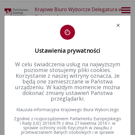
Krajowe Biuro Wyborcze Delegatura w
Katowicach
Deklaracja dostępności
Ustawienia prywatności
W celu świadczenia usług na najwyższym
poziomie stosujemy pliki cookies.
więcej
Korzystanie z naszej witryny oznacza, że
będą one zamieszczane w Państwa
Wybory i referenda
Wybory samorządowe i referenda lokalne
Wybory i referenda w toku kadencji
Kadencja 2002-2006
urządzeniu. W każdym momencie można
Wybory uzupełniające
dokonać zmiany ustawień Państwa
przeglądarki.
Klauzula informacyjna Krajowego Biura Wyborczego
Wykaz przeprowadzonych wyborów uzupełniających w
Zgodnie z rozporządzeniem Parlamentu Europejskiego
kadencji rad 2002 - 2006
i Rady (UE) 2016/679 z dnia 27 kwietnia 2016 r. w
sprawie ochrony osób fizycznych w związku z
przetwarzaniem danych osobowych i w sprawie