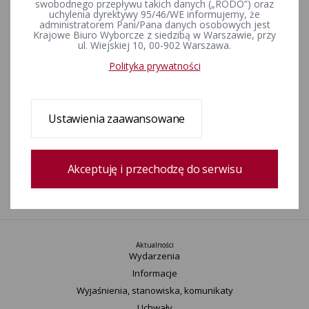
swobodnego przepływu takich danych („RODO”) oraz
uchylenia dyrektywy 95/46/WE informujemy, że
Zestawienie wygaszonych i obsadzonych mandatów radnych
administratorem Pani/Pana danych osobowych jest
Sejmiku Województwa Śląskiego w toku kadencji 2006-2010
Krajowe Biuro Wyborcze z siedzibą w Warszawie, przy
ul. Wiejskiej 10, 00-902 Warszawa.
Polityka prywatności
Zestawienie wygaszonych i obsadzonych mandatów radnych
w powiatach w toku kadencji 2006-2010
Ustawienia zaawansowane
Obwieszczenia Komisarza Wyborczego o zmianach w
składach rad
Akceptuję i przechodzę do serwisu
1
Aktualności
Wydarzenia
Informacje
Wyjaśnienia, stanowiska, komunikaty
Uchwały