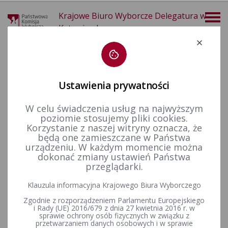
Krajowe Biuro Wyborcze Delegatura w
Katowicach
Deklaracja dostępności
Ustawienia prywatności
W celu świadczenia usług na najwyższym
poziomie stosujemy pliki cookies.
więcej
Korzystanie z naszej witryny oznacza, że
będą one zamieszczane w Państwa
Wybory i referenda
Wybory samorządowe i referenda lokalne
Wybory i referenda w toku kadencji
Kadencja 2006-2010
urządzeniu. W każdym momencie można
Zmiany w składach
dokonać zmiany ustawień Państwa
przeglądarki.
Klauzula informacyjna Krajowego Biura Wyborczego
Zestawienie wygaszonych i obsadzonych mandatów radnych
Zgodnie z rozporządzeniem Parlamentu Europejskiego
w gminach pow. 20 tys. mieszkańców w toku kadencji 2006-
i Rady (UE) 2016/679 z dnia 27 kwietnia 2016 r. w
2010
sprawie ochrony osób fizycznych w związku z
przetwarzaniem danych osobowych i w sprawie