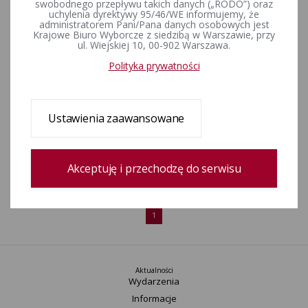
swobodnego przepływu takich danych („RODO”) oraz
uchylenia dyrektywy 95/46/WE informujemy, że
Postanowienia Komisarzy Wyborczych w Katowicach I, II i III z
administratorem Pani/Pana danych osobowych jest
dnia 27 lutego 2024 r. w sprawie zwołania I posiedzeń
Krajowe Biuro Wyborcze z siedzibą w Warszawie, przy
ul. Wiejskiej 10, 00-902 Warszawa.
terytorialnych komisji wyborczych w wyborach organów
jednostek samorządu terytorialnego zarządzonych na dzień
Polityka prywatności
7 kwietnia 2024 r.
Postanowienia Komisarzy Wyborczych w Katowicach I, II i III z
Ustawienia zaawansowane
dnia 27 lutego 2024 r. w sprawie powołania terytorialnych
komisji wyborczych w wyborach organów jednostek
samorządu terytorialnego zarządzonych na dzień 7 kwietnia
Akceptuję i przechodzę do serwisu
2024 r.
1
Aktualności
Wydarzenia
Informacje