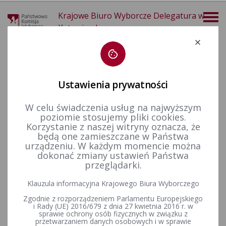
Krajowe Biuro Wyborcze Delegatura w
Katowicach
Deklaracja dostępności
Ustawienia prywatności
W celu świadczenia usług na najwyższym
poziomie stosujemy pliki cookies.
więcej
Korzystanie z naszej witryny oznacza, że
będą one zamieszczane w Państwa
Wybory i referenda
Wybory samorządowe i referenda lokalne
Wybory samorządowe w 2024 r.
Terytorialne komisje wyborcze
urządzeniu. W każdym momencie można
dokonać zmiany ustawień Państwa
przeglądarki.
Postanowienia Komisarzy Wyborczych w Katowicach I, II i III w
Klauzula informacyjna Krajowego Biura Wyborczego
sprawie zmian w składach terytorialnych komisji wyborczych
Zgodnie z rozporządzeniem Parlamentu Europejskiego
w wyborach organów jednostek samorządu terytorialnego
i Rady (UE) 2016/679 z dnia 27 kwietnia 2016 r. w
zarządzonych na dzień 7 kwietnia 2024 r.
sprawie ochrony osób fizycznych w związku z
przetwarzaniem danych osobowych i w sprawie