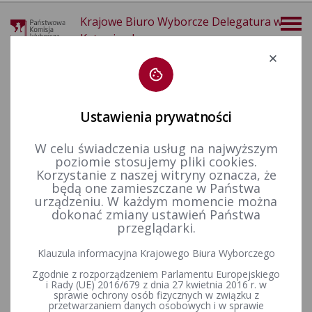
Krajowe Biuro Wyborcze Delegatura w
Katowicach
Deklaracja dostępności
Ustawienia prywatności
W celu świadczenia usług na najwyższym
poziomie stosujemy pliki cookies.
więcej
Korzystanie z naszej witryny oznacza, że
będą one zamieszczane w Państwa
Wybory i referenda
Wybory samorządowe i referenda lokalne
Wybory samorządowe w 2024 r.
Kandydaci na radnych
urządzeniu. W każdym momencie można
dokonać zmiany ustawień Państwa
przeglądarki.
Postanowienie nr 430/2024 Komisarza Wyborczego w
Klauzula informacyjna Krajowego Biura Wyborczego
Katowicach II z dnia 8 marca 2024 r. w sprawie odwołania od
Zgodnie z rozporządzeniem Parlamentu Europejskiego
uchwały Miejskiej Komisji Wyborczej w Bytomiu nr 28 z dnia 6
i Rady (UE) 2016/679 z dnia 27 kwietnia 2016 r. w
marca 2024 r.
sprawie ochrony osób fizycznych w związku z
przetwarzaniem danych osobowych i w sprawie