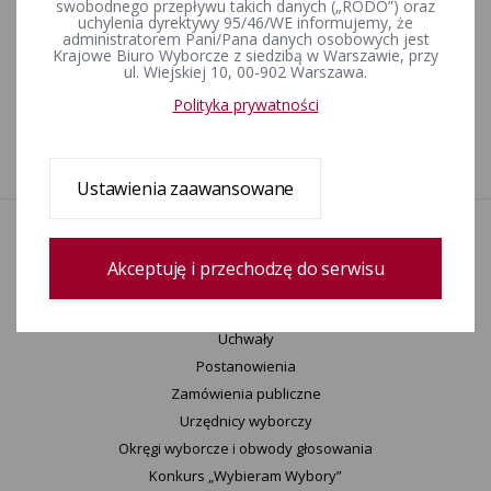
swobodnego przepływu takich danych („RODO”) oraz
uchylenia dyrektywy 95/46/WE informujemy, że
WZORY DOKUMENTÓW - zgłaszanie list kandydatów na
administratorem Pani/Pana danych osobowych jest
radnych oraz kandydatów na wójta/burmistrza/prezydenta -
Krajowe Biuro Wyborcze z siedzibą w Warszawie, przy
ul. Wiejskiej 10, 00-902 Warszawa.
Wybory Samorządowe 2024 r.
Polityka prywatności
1
Ustawienia zaawansowane
Aktualności
Wydarzenia
Akceptuję i przechodzę do serwisu
Informacje
Wyjaśnienia, stanowiska, komunikaty
Uchwały
Postanowienia
Zamówienia publiczne
Urzędnicy wyborczy
Okręgi wyborcze i obwody głosowania
Konkurs „Wybieram Wybory”