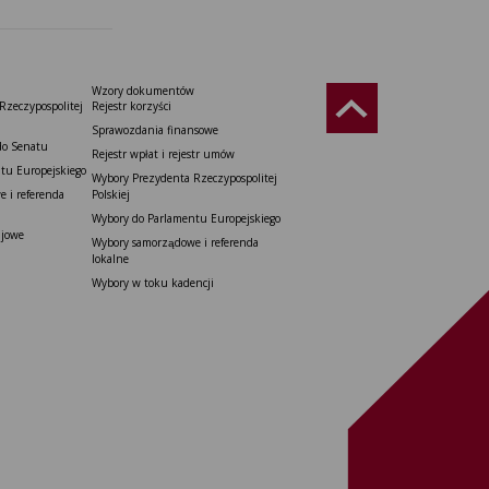
Wzory dokumentów
Rzeczypospolitej
Rejestr korzyści
Sprawozdania finansowe
do Senatu
Rejestr wpłat i rejestr umów
tu Europejskiego
Wybory Prezydenta Rzeczypospolitej
 i referenda
Polskiej
Wybory do Parlamentu Europejskiego
ajowe
Wybory samorządowe i referenda
lokalne
Wybory w toku kadencji