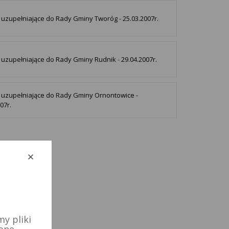
uzupełniające do Rady Gminy Tworóg - 25.03.2007r.
uzupełniające do Rady Gminy Rudnik - 29.04.2007r.
uzupełniające do Rady Gminy Ornontowice -
07r.
y pliki