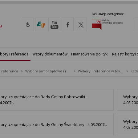
Deklaracja dostępności
a
bory i referenda
Wzory dokumentów
Finansowanie polityki
Rejestr korzyśc
i referenda
Wybory samorządowe i referenda lokalne
Wybory i referenda w toku kadencji
Kade
ory uzupełniające do Rady Gminy Bobrowniki -
Wybory 
4.2007r.
4.03.200
Wybory 
ory uzupełniające do Rady Gminy Świerklany - 4.03.2007r.
4.03.200