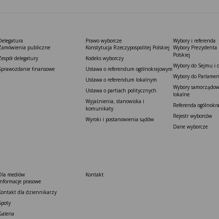
Delegatura
Prawo wyborcze
Wybory i referenda
Zamówienia publiczne
Konstytucja Rzeczypospolitej Polskiej​
Wybory Prezydenta 
Polskiej
Zespół delegatury
Kodeks wyborczy
Wybory do Sejmu i 
Sprawozdanie finansowe
Ustawa o referendum ogólnokrajowym
Wybory do Parlamen
Ustawa o referendum lokalnym
Wybory samorządowe
Ustawa o partiach politycznych
lokalne
Wyjaśnienia, stanowiska i
Referenda ogólnokr
komunikaty
Rejestr wyborców
Wyroki i postanowienia sądów
Dane wyborcze
Dla mediów
Kontakt
Informacje prasowe
Kontakt dla dziennikarzy
Spoty
Galeria