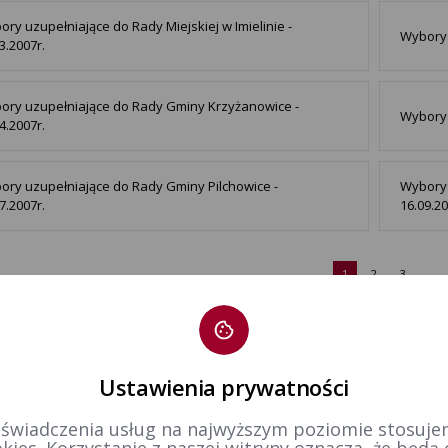
ry uzupełniające do Rady Miejskiej w Imielinie -
Wybory 
3.2007r.
ory uzupełniające do Rady Gminy Krzyżanowice -
Wybory 
4.2007r.
ory uzupełniające do Rady Gminy Pilchowice -
Wybory 
7.2007r.
16.09.20
1
2
3
Ustawienia prywatności
 świadczenia usług na najwyższym poziomie stosujem