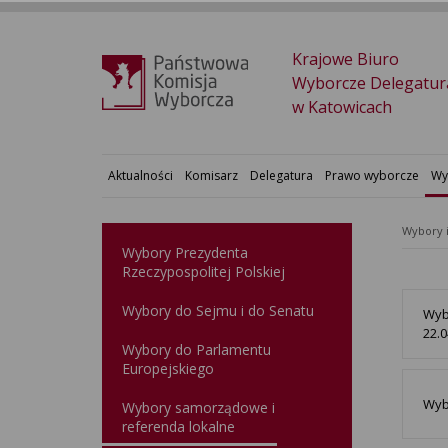
Krajowe Biuro
Wyborcze Delegatur
w Katowicach
Aktualności
Komisarz
Delegatura
Prawo wyborcze
Wy
Wybory 
Wybory Prezydenta
Rzeczypospolitej Polskiej
Wybory do Sejmu i do Senatu
Wyb
22.0
Wybory do Parlamentu
Europejskiego
Wyb
Wybory samorządowe i
referenda lokalne