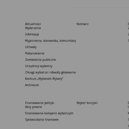
Aktualności
Komisarz
Wydarzenia
Informacje
Wyjaśnienia, stanowiska, komunikaty
Uchwały
Postanowienia
Zamówienia publiczne
Urzędnicy wyborczy
Okręgi wyborcze i obwody głosowania
Konkurs „Wybieram Wybory”
Archiwum
Finansowanie polityki
Rejestr korzyści
Akty prawne
Finansowanie kampanii wyborczych
Sprawozdania finansowe