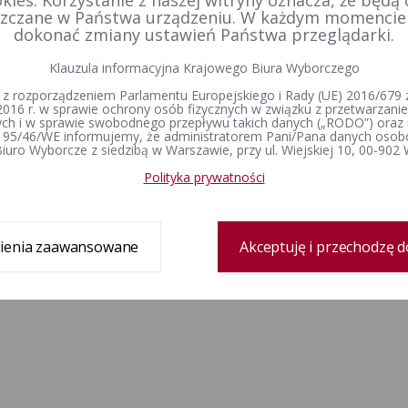
kies. Korzystanie z naszej witryny oznacza, że będą
zczane w Państwa urządzeniu. W każdym momenci
dokonać zmiany ustawień Państwa przeglądarki.
Klauzula informacyjna Krajowego Biura Wyborczego
 z rozporządzeniem Parlamentu Europejskiego i Rady (UE) 2016/679 z
2016 r. w sprawie ochrony osób fizycznych w związku z przetwarzan
h i w sprawie swobodnego przepływu takich danych („RODO”) oraz 
 95/46/WE informujemy, że administratorem Pani/Pana danych osob
iuro Wyborcze z siedzibą w Warszawie, przy ul. Wiejskiej 10, 00-902
Polityka prywatności
ienia zaawansowane
Akceptuję i przechodzę d