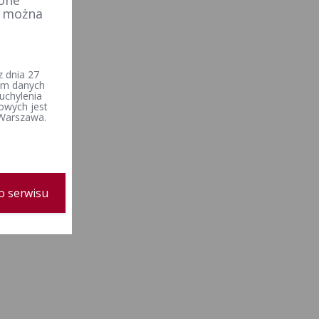
 one
e można
 dnia 27
iem danych
uchylenia
owych jest
 Warszawa.
o serwisu