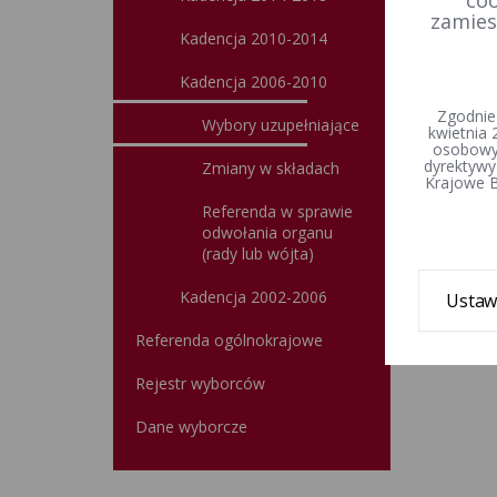
coo
zamies
Kadencja 2010-2014
Kadencja 2006-2010
Zgodnie
Wybory uzupełniające
kwietnia 
osobowyc
dyrektywy
Zmiany w składach
Krajowe B
Referenda w sprawie
odwołania organu
(rady lub wójta)
Kadencja 2002-2006
Ustaw
Referenda ogólnokrajowe
Rejestr wyborców
Dane wyborcze