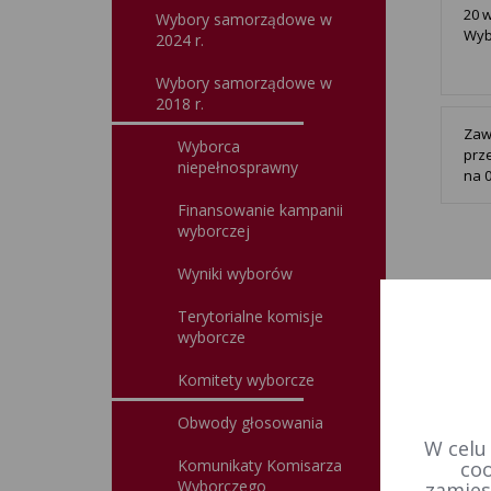
20 
Wybory samorządowe w
Wyb
2024 r.
Wybory samorządowe w
2018 r.
Zaw
Wyborca
prze
niepełnosprawny
na 0
Finansowanie kampanii
wyborczej
Wyniki wyborów
Terytorialne komisje
wyborcze
Komitety wyborcze
Obwody głosowania
W celu
Komunikaty Komisarza
coo
Wyborczego
zamies