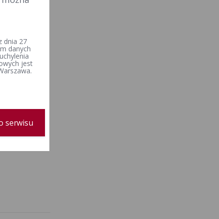
 dnia 27
iem danych
uchylenia
owych jest
 Warszawa.
o serwisu