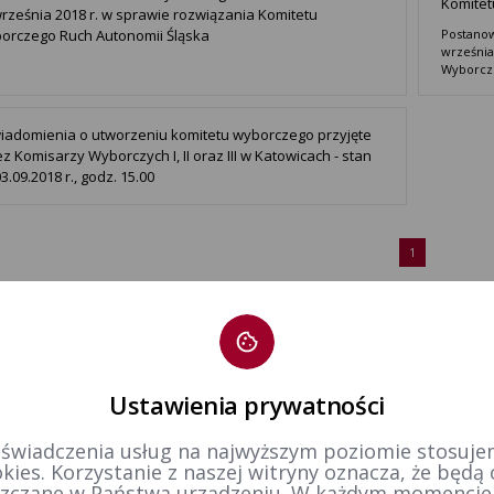
Komitet
września 2018 r. w sprawie rozwiązania Komitetu
orczego Ruch Autonomii Śląska
Postanow
września
Wyborcz
iadomienia o utworzeniu komitetu wyborczego przyjęte
z Komisarzy Wyborczych I, II oraz III w Katowicach - stan
3.09.2018 r., godz. 15.00
1
Ustawienia prywatności
 świadczenia usług na najwyższym poziomie stosujem
kies. Korzystanie z naszej witryny oznacza, że będą
zczane w Państwa urządzeniu. W każdym momenci