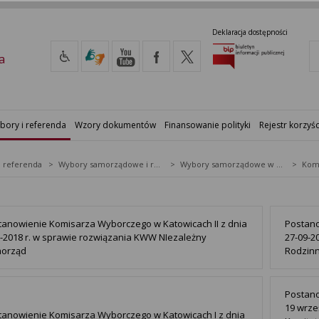
Deklaracja dostępności
a
bory i referenda
Wzory dokumentów
Finansowanie polityki
Rejestr korzyśc
i referenda
Wybory samorządowe i referenda lokalne
Wybory samorządowe w 2018&nbsp;r.
Kom
tanowienie Komisarza Wyborczego w Katowicach II z dnia
Postano
0-2018 r. w sprawie rozwiązania KWW NIezależny
27-09-2
orząd
Rodzin
Postano
19 wrze
tanowienie Komisarza Wyborczego w Katowicach I z dnia