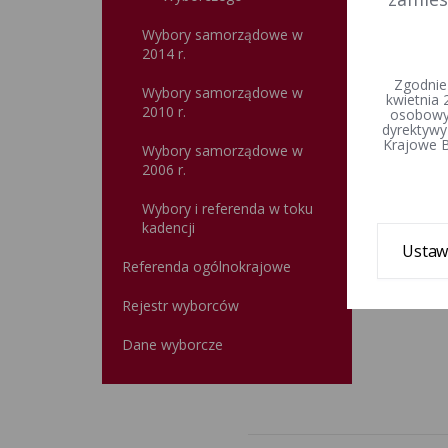
Wybory samorządowe w
2014 r.
Zgodnie
Wybory samorządowe w
kwietnia 
2010 r.
osobowyc
dyrektywy
Krajowe B
Wybory samorządowe w
2006 r.
Wybory i referenda w toku
kadencji
Ustaw
Referenda ogólnokrajowe
Rejestr wyborców
Dane wyborcze