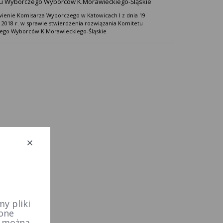
u Wyborczego Wyborców K.Morawieckiego-Śląskie
ienie Komisarza Wyborczego w Katowicach I z dnia 19
 2018 r. w sprawie stwierdzenia rozwiązania Komitetu
ego Wyborców K.Morawieckiego-Śląskie
y pliki
 one
e można