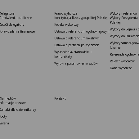
Delegatura
Prawo wyborcze
Wybory i referenda
Zamówienia publiczne
Konstytucja Rzeczypospolitej Polskiej​
Wybory Prezydenta 
Polskiej
Zespół delegatury
Kodeks wyborczy
Wybory do Sejmu i 
Sprawozdanie finansowe
Ustawa o referendum ogólnokrajowym
Wybory do Parlamen
Ustawa o referendum lokalnym
Wybory samorządowe
Ustawa o partiach politycznych
lokalne
Wyjaśnienia, stanowiska i
Referenda ogólnokr
komunikaty
Rejestr wyborców
Wyroki i postanowienia sądów
Dane wyborcze
Dla mediów
Kontakt
Informacje prasowe
Kontakt dla dziennikarzy
Spoty
Galeria