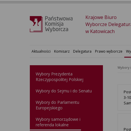
Krajowe Biuro
Wyborcze Delegatur
w Katowicach
Aktualności
Komisarz
Delegatura
Prawo wyborcze
Wy
Wybory 
Wybory Prezydenta
Rzeczypospolitej Polskiej
Wybory do Sejmu i do Senatu
Pos
3-1
Wybory do Parlamentu
Sam
Europejskiego
Wybory samorządowe i
referenda lokalne
Pos