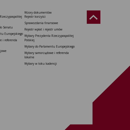
Wzory dokumentów
Rzeczypospolitej
Rejestr korzyści
Sprawozdania finansowe
do Senatu
Rejestr wpłat i rejestr umów
tu Europejskiego
Wybory Prezydenta Rzeczypospolitej
 i referenda
Polskiej
Wybory do Parlamentu Europejskiego
ajowe
Wybory samorządowe i referenda
lokalne
Wybory w toku kadencji