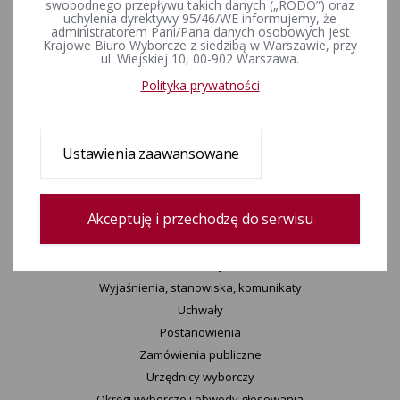
swobodnego przepływu takich danych („RODO”) oraz
Wybory uzupełniające do Senatu Rzeczypospolitej Polskiej w
uchylenia dyrektywy 95/46/WE informujemy, że
okręgu nr 73, zarządzone na dzień 7 września 2014 r.
administratorem Pani/Pana danych osobowych jest
Krajowe Biuro Wyborcze z siedzibą w Warszawie, przy
ul. Wiejskiej 10, 00-902 Warszawa.
Wybory uzupełniające do Senatu Rzeczypospolitej Polskiej -
Polityka prywatności
okręg nr 73 - 21 kwietnia 2013 r.
Ustawienia zaawansowane
1
Akceptuję i przechodzę do serwisu
Aktualności
Wydarzenia
Informacje
Wyjaśnienia, stanowiska, komunikaty
Uchwały
Postanowienia
Zamówienia publiczne
Urzędnicy wyborczy
Okręgi wyborcze i obwody głosowania