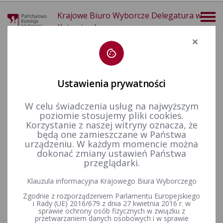
Krajowe Biuro Wyborcze Delegatura w
Katowicach
Deklaracja dostępności
Ustawienia prywatności
W celu świadczenia usług na najwyższym
poziomie stosujemy pliki cookies.
więcej
Korzystanie z naszej witryny oznacza, że
będą one zamieszczane w Państwa
Wybory i referenda
Wybory samorządowe i referenda lokalne
Wybory i referenda w toku kadencji
Kadencja 2014-2018
urządzeniu. W każdym momencie można
Wybory uzupełniające do senatu
dokonać zmiany ustawień Państwa
przeglądarki.
Klauzula informacyjna Krajowego Biura Wyborczego
Wybory uzupełniające do Senatu Rzeczypospolitej Polskiej w
Zgodnie z rozporządzeniem Parlamentu Europejskiego
okręgu nr 75, zarządzone na dzień 8 lutego 2015 r.
i Rady (UE) 2016/679 z dnia 27 kwietnia 2016 r. w
sprawie ochrony osób fizycznych w związku z
przetwarzaniem danych osobowych i w sprawie